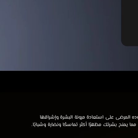
العشرينيات. ومع علاج البلازما بتقنية Magellan، يساعد الدكتور عمر فوده المرضى على استعادة مرونة البشرة وإشراقها
 مما يمنح بشرتك مظهرًا أكثر تماسكًا ونضارة وشبابًا.