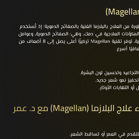
Magel صيغة متطورة من العلاج بالبلازما الغنية بالصفائح الدموية؛ إذ تُستخدم
لمكوّنات العلاجية في دمك، وهي: الصفائح الدموية، وعوامل
النمو، والبلازما، وعلى عكس أنظمة البلازما التقليدية، توفر تقنية Magellan تركيزًا أعلى يصل إلى 8 أضعاف من
افيًا أسرع.
لتجاعيد وتحسين لون البشرة.
تحفيز نمو شعر جديد.
 التهابات الأوتار.
من هو المرشح المثالي لإجراء علاج البلازما (Magellan) مع د. عمر
للتقدم في العمر أو تساقط الشعر.