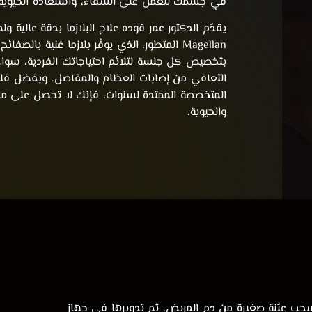
في جسمك لتعمل على الشفاء، واستعادة الحيوية، 
يقدّم الدكتور عمر فوده علاج البلازما بدقة عالية
Magellan المتطور، الذي يوفّر بلازما غنية بالص
بتخصيص كل جلسة لتلائم احتياجاتك الفردية، سواء
التعافي من إصابات العظام والمفاصل. وبفضل فلس
المتخصصة الممتدة لسنوات، فإنك لا تحصل على مجرد
والحيوية.
ائح الدموية (PRP) على سحب عيّنة صغيرة من دم المريض، ثم تدويرها في جهاز