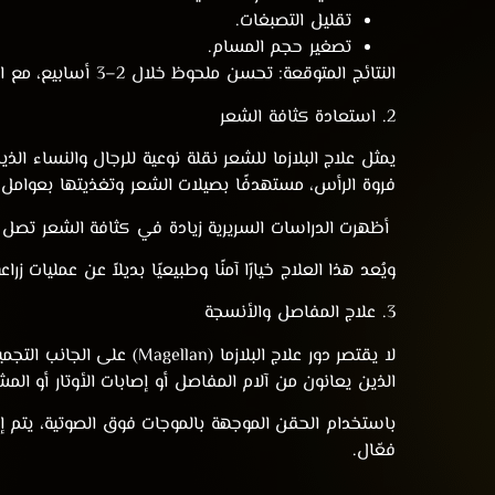
تقليل التصبغات.
تصغير حجم المسام.
النتائج المتوقعة:
تحسن ملحوظ خلال 2–3 أسابيع، مع استمرار الفوائد لمدة تصل إلى 6 أشهر.
2. استعادة كثافة الشعر
فروة الرأس، مستهدفًا بصيلات الشعر وتغذيتها بعوامل ا
أظهرت الدراسات السريرية زيادة في كثافة الشعر تصل إلى 30% بعد ثلاث جلسا
ويُعد هذا العلاج خيارًا آمنًا وطبيعيًا بديلاً عن عمليات ز
3. علاج المفاصل والأنسجة
لا يقتصر دور علاج البلا
الذين يعانون من آلام المفاصل أو إصابات الأوتار أو المش
باستخدام الحقن الموجهة بالموجات فوق الصوتية، يتم إيص
فعّال.