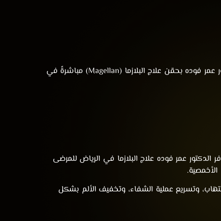
يمثل علاج البلازما للشعر نقلة نوعية للرجال والنساء الذين يعانون من ترقق أو تساقط الشعر في مراحله المبكرة. يقوم الدكتور عمر فوده بحقن علاج البلازما (Magellan) مباشرةً في
العظام. يوفر الدكتور عمر فوده علاج البلازما في الرياض للمرضى
 الأخمصية.
لالتهاب، وتسريع عملية الشفاء، وتخفيف الألم بشكل