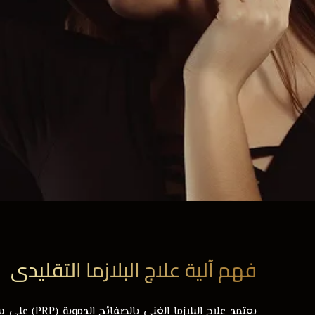
فهم آلية علاج البلازما التقليدي
يعتمد
علاج البلازما
الغني بالصف