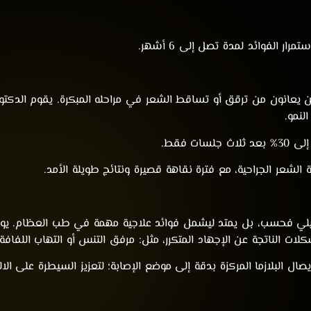
لنمو.
ت فقط.
راعة الشعر الجراحية، مع فترة نقاهة قصيرة ونتائج طويلة الأمد.
زما (Magellan) على الجانب التجميلي فحسب، بل يمتد ليشمل فوائد علاجية مهمة في طب 
كلات الناتجة عن الإجهاد المتكرر، مثل: مرفق التنس أو التهاب اللفافة
ال البلازما المركزة بدقة إلى موضع الإصابة؛ لتعزيز السيطرة على ا