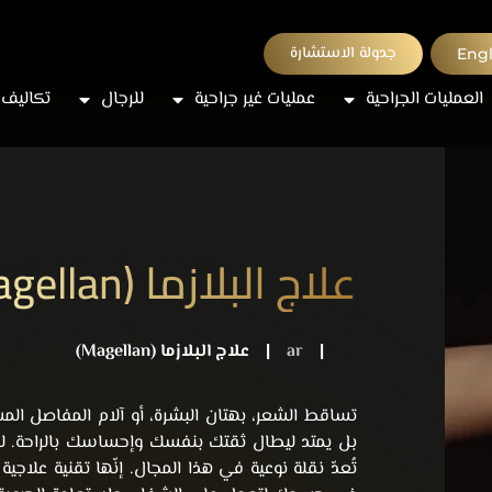
جدولة الاستشارة
Engl
العمليات الجراحية
عمليات غير جراحية
للرجال
تكاليف 
علاج البلازما (Magellan) في الرياض
|
ar
|
علاج البلازما (Magellan)
تساقط الشعر، بهتان البشرة، أو آلام المفاصل الم
بل يمتد ليطال ثقتك بنفسك وإحساسك بالراحة. 
تُعدّ نقلة نوعية في هذا المجال. إنّها تقنية علاجي