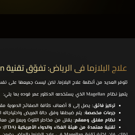
علاج البلازما في الرياض: تفوّق تقنية Magellan
تتوفر العديد من أنظمة علاج البلازما، لكن ليست جميعها على نف
يتميز نظام Magellan الذي يستخدمه الدكتور عمر فوده بما يلي:
تركيز فائق:
يصل إلى 8 أضعاف كثافة الصفائح الدموية مقارنة بالبلازما التقليدية.
جرعات مخصصة:
يتم ضبطها وفق حالة المريض واحتياجاته ال
نظام مغلق ومعقم:
يقلل من مخاطر التلوث ويعزز من معايي
تقنية معتمدة من هيئة الغذاء والدواء الأمريكية (FDA):
مد
لذلك، فإن اختيار تقنية Magellan في
علاج البلازما
بالرياض يضمن أ