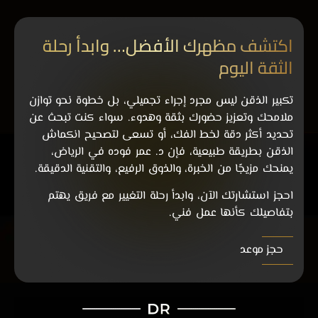
اكتشف مظهرك الأفضل… وابدأ رحلة
الثقة اليوم
تكبير الذقن ليس مجرد إجراء تجميلي، بل خطوة نحو توازن
ملامحك وتعزيز حضورك بثقة وهدوء. سواء كنت تبحث عن
تحديد أكثر دقة لخط الفك، أو تسعى لتصحيح انكماش
الذقن بطريقة طبيعية، فإن د. عمر فوده في الرياض،
يمنحك مزيجًا من الخبرة، والذوق الرفيع، والتقنية الدقيقة.
احجز استشارتك الآن، وابدأ رحلة التغيير مع فريق يهتم
بتفاصيلك كأنها عمل فني.
حجز موعد