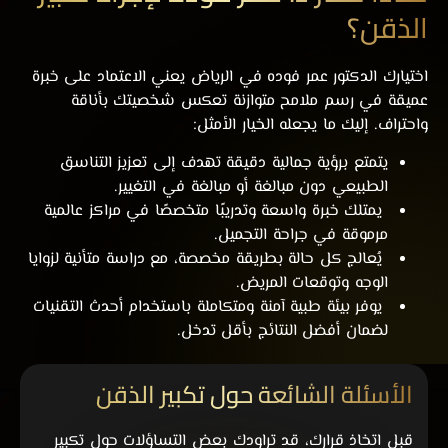
الذقن؟
اختيارك الدكتور عمر فوده في الرياض يعني الاعتماد على خبرة
عميقة في رسم ملامح متوازنة تعكس شخصيتك بأناقة
واحتراف. إليك ما يجعله الخيار الأمثل:
يتمتع برؤية جمالية دقيقة تهدف إلى تعزيز التناسق
الطبيعي دون مبالغة أو مبالغة في التغيير.
يمتلك خبرة واسعة وتدريبًا متخصصًا في مراكز عالمية
مرموقة في جراحة التجميل.
يُعالج كل حالة بطريقة مخصصة، مع دراسة متأنية لزوايا
الوجه وتوقعات المريض.
يوفر بيئة طبية آمنة ومتكاملة باستخدام أحدث التقنيات
لضمان أفضل النتائج بأقل تدخل.
الأسئلة الشائعة حول تكبير الذقن
قبل اتخاذ قرارك، قد تراودك بعض التساؤلات حول تكبير