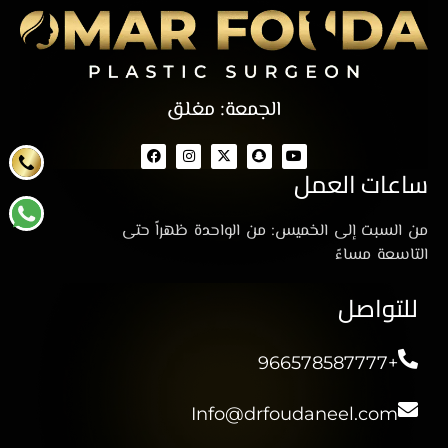
الجمعة: مغلق
ساعات العمل
من السبت إلى الخميس: من الواحدة ظهراً حتى
التاسعة مساءً
للتواصل
+966578587777
Info@drfoudaneel.com