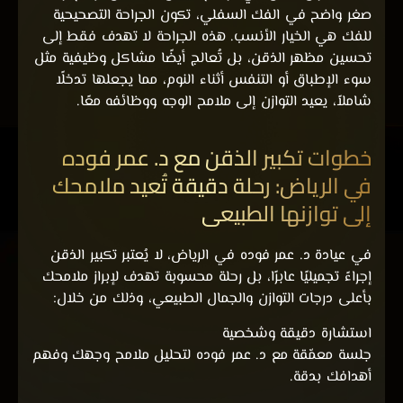
صغر واضح في الفك السفلي، تكون الجراحة التصحيحية
للفك هي الخيار الأنسب. هذه الجراحة لا تهدف فقط إلى
تحسين مظهر الذقن، بل تُعالج أيضًا مشاكل وظيفية مثل
سوء الإطباق أو التنفس أثناء النوم، مما يجعلها تدخلًا
شاملاً، يعيد التوازن إلى ملامح الوجه ووظائفه معًا.
خطوات تكبير الذقن مع د. عمر فوده
في الرياض: رحلة دقيقة تُعيد ملامحك
إلى توازنها الطبيعي
في عيادة د. عمر فوده في الرياض، لا يُعتبر
ت
كبير الذقن
إجراءً تجميليًا عابرًا، بل رحلة محسوبة تهدف لإبراز ملامحك
بأعلى درجات التوازن والجمال الطبيعي، وذلك من خلال:
استشارة دقيقة وشخصية
جلسة معمّقة مع د. عمر فوده لتحليل ملامح وجهك وفهم
أهدافك بدقة.