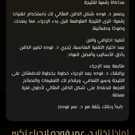
محاكاة رقمية للنتيجة
يصمم د. فوده شكل الذقن المثالي لك باستخدام تقنيات
رقمية؛ لترى النتيجة المتوقعة قبل بدء الإجراء، مما يمنحك
وضوحًا وطمأنينة.
تنفيذ احترافي وآمن
بعد اختيار التقنية المناسبة، يُجري د. فوده تكبير الذقن
بأدق الأساليب وأفضل المواد.
متابعة بعد الإجراء
يرافقك د. فوده بعد الإجراء خطوة بخطوة للاطمئنان على
النتيجة وسير التعافي، ويقدّم لك التعليمات والنصائح
اللازمة للحفاظ على شكل الذقن المثالي لأطول فترة
ممكنة.
(ابدأ رحلتك بثقة مع د. عمر فوده)
لماذا تختار د. عمر فوده لإجراء تكبير