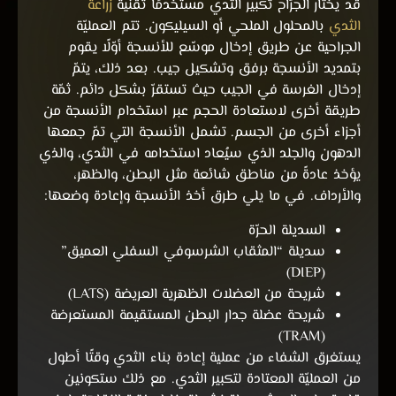
قد يختار الجرّاح تكبير الثدي مستخدمًا تقنية
زراعة
الثدي
بالمحلول الملحي أو السيليكون. تتم العمليّة
الجراحية عن طريق إدخال موسّع للأنسجة أوّلًا يقوم
بتمديد الأنسجة برفق وتشكيل جيب. بعد ذلك، يتمّ
إدخال الغرسة في الجيب حيث تستقرّ بشكل دائم. ثمّة
طريقة أخرى لاستعادة الحجم عبر استخدام الأنسجة من
أجزاء أخرى من الجسم. تشمل الأنسجة التي تمّ جمعها
الدهون والجلد الذي سيُعاد استخدامه في الثدي، والذي
يؤخذ عادةً من مناطق شائعة مثل البطن، والظهر،
والأرداف. في ما يلي طرق أخذ الأنسجة وإعادة وضعها:
السديلة الحرّة
سديلة “المثقاب الشرسوفي السفلي العميق”
(DIEP)
شريحة من العضلات الظهرية العريضة (LATS)
شريحة عضلة جدار البطن المستقيمة المستعرضة
(TRAM)
يستغرق الشفاء من عملية إعادة بناء الثدي وقتًا أطول
من العمليّة المعتادة لتكبير الثدي. مع ذلك ستكونين