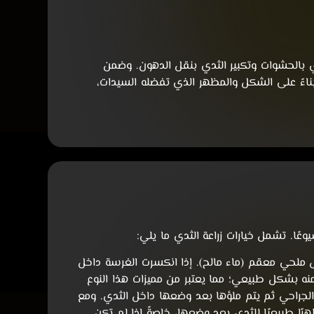
دي بالحشوات وتكبير الثدي بنقل الدهون. وضمن
 بناءً على الشكل والمظهر الذي تفضله السيدات،
عًا. تشمل خيارات زراعة الثدي ما يلي:
 ملحي معقم (ماء مالح). إذا انكسرت الغرسة داخل
 بشكل طبيعي؛ مما يعتبر من مميزات هذا النوع
جراحي ثم يتم ملؤها بعد وضعها داخل الثدي. ومع
ًا طبيعيًا للثدي بعد وضعها، خاصةً إذا لم تكن