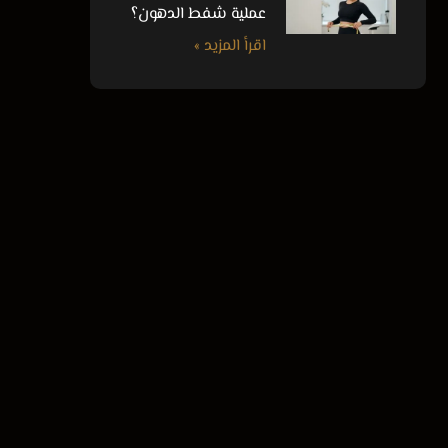
عملية شفط الدهون؟
اقرأ المزيد »