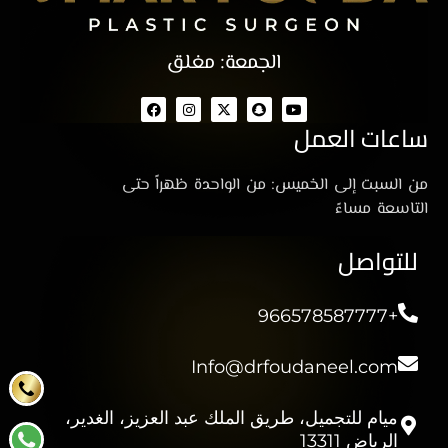
الجمعة: مغلق
ساعات العمل
من السبت إلى الخميس: من الواحدة ظهراً حتى
التاسعة مساءً
للتواصل
+966578587777
Info@drfoudaneel.com
ميام للتجميل، طريق الملك عبد العزيز، الغدير،
الرياض 13311